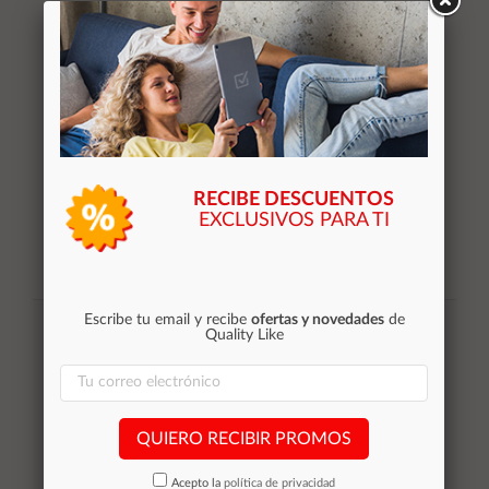
Añadir al
carrito
RECIBE DESCUENTOS
EXCLUSIVOS PARA TI
Suscribirse
Escribe tu email y recibe
ofertas y novedades
de
Quality Like
Acepto la
política de privacidad
QUIERO RECIBIR PROMOS
Categorías
Acepto la
política de privacidad