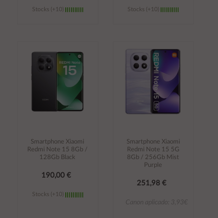
Stocks (+10)
Stocks (+10)
Añadir al
Añadir al
carrito
carrito
Smartphone Xiaomi
Smartphone Xiaomi
Redmi Note 15 8Gb /
Redmi Note 15 5G
128Gb Black
8Gb / 256Gb Mist
Purple
190,00 €
251,98 €
Stocks (+10)
Canon aplicado: 3,93€