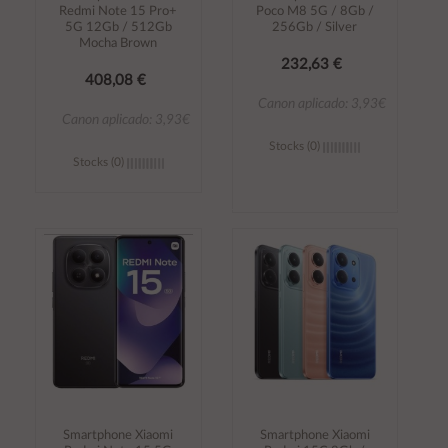
Redmi Note 15 Pro+
Poco M8 5G / 8Gb /
5G 12Gb / 512Gb
256Gb / Silver
Mocha Brown
232,63 €
408,08 €
Canon aplicado: 3,93€
Canon aplicado: 3,93€
Stocks (0)
Stocks (0)
Añadir al
Añadir al
carrito
carrito
Smartphone Xiaomi
Smartphone Xiaomi