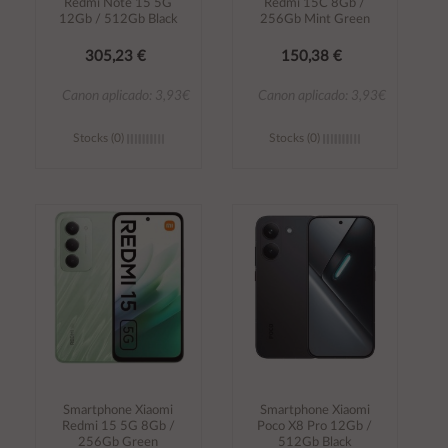
Redmi Note 15 5G
Redmi 15C 8Gb /
12Gb / 512Gb Black
256Gb Mint Green
305,23 €
150,38 €
Canon aplicado: 3,93€
Canon aplicado: 3,93€
Stocks (0)
Stocks (0)
Añadir al
Añadir al
carrito
carrito
Smartphone Xiaomi
Smartphone Xiaomi
Redmi 15 5G 8Gb /
Poco X8 Pro 12Gb /
256Gb Green
512Gb Black