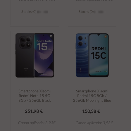
Stocks (0)
Stocks (0)
Añadir al
Añadir al
carrito
carrito
Smartphone Xiaomi
Smartphone Xiaomi
Redmi Note 15 5G
Redmi 15C 8Gb /
8Gb / 256Gb Black
256Gb Moonlight Blue
251,98 €
150,38 €
Canon aplicado: 3,93€
Canon aplicado: 3,93€