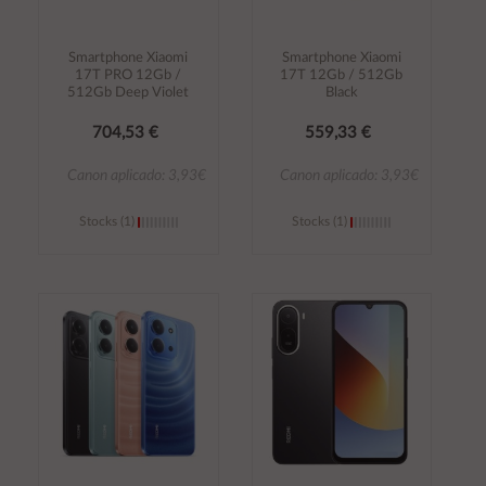
Smartphone Xiaomi
Smartphone Xiaomi
17T PRO 12Gb /
17T 12Gb / 512Gb
512Gb Deep Violet
Black
704,53 €
559,33 €
Canon aplicado: 3,93€
Canon aplicado: 3,93€
Stocks (1)
Stocks (1)
Añadir al
Añadir al
carrito
carrito