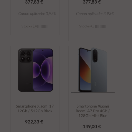
377,83 €
377,83 €
Canon aplicado: 3,93€
Canon aplicado: 3,93€
Stocks (0)
Stocks (0)
Añadir al
Añadir al
carrito
carrito
Smartphone Xiaomi 17
Smartphone Xiaomi
12Gb / 512Gb Black
Redmi A7 Pro 4Gb /
128Gb Mist Blue
922,33 €
149,00 €