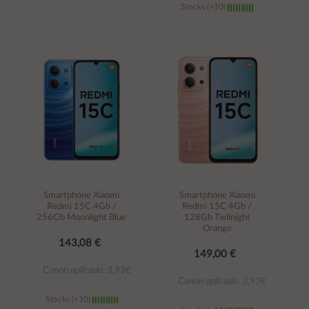
Stocks (+10)
Añadir al
Añadir al
carrito
carrito
Smartphone Xiaomi
Smartphone Xiaomi
Redmi 15C 4Gb /
Redmi 15C 4Gb /
256Gb Moonlight Blue
128Gb Twilnight
Orange
143,08 €
149,00 €
Canon aplicado: 3,93€
Canon aplicado: 3,93€
Stocks (+10)