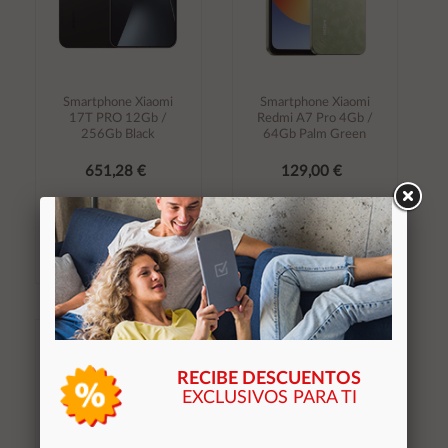
Smartphone Xiaomi
Smartphone Xiaomi
17T PRO 12Gb /
Redmi A7 Pro 4Gb /
256Gb Black
64Gb Palm Green
651,28 €
129,00 €
Canon aplicado: 3,93€
Canon aplicado: 3,93€
Stocks (2)
Stocks (2)
Añadir al
Añadir al
carrito
carrito
RECIBE DESCUENTOS
EXCLUSIVOS PARA TI