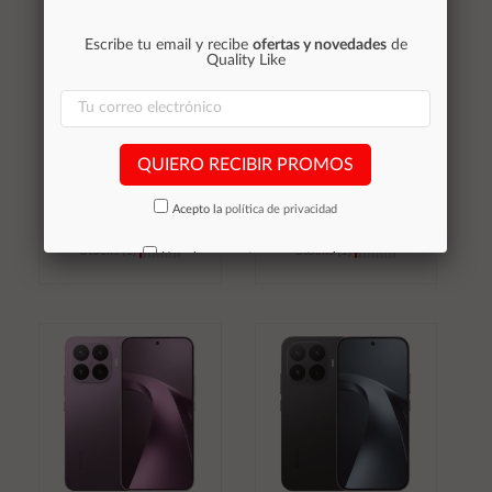
Escribe tu email y recibe
ofertas y novedades
de
Quality Like
Smartphone Xiaomi
Smartphone Xiaomi
17T PRO 12Gb /
17T PRO 12Gb /
512Gb Deep Blue
256Gb Deep Blue
704,53 €
651,28 €
QUIERO RECIBIR PROMOS
Canon aplicado: 3,93€
Canon aplicado: 3,93€
Acepto la
política de privacidad
Stocks (1)
Stocks (1)
No volver a mostrar mas este aviso
Añadir al
Añadir al
carrito
carrito