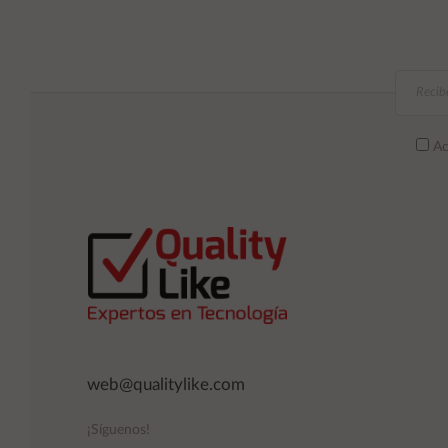
Ac
web@qualitylike.com
¡Síguenos!