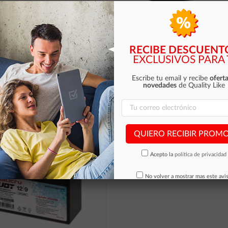
ateria riello 12v 7ah lhr1228w
Bateria PHASAK para Sais 18ah
RECIBE DESCUENT
PHB 1218
EXCLUSIVOS PARA 
32,54 €
37,30 €
Escribe tu email y recibe
oferta
Stocks (+10)
novedades
de Quality Like
Stocks (8)
Añadir al carrito
Añadir al carrito
QUIERO RECIBIR PROM
Acepto la
política de privacidad
No volver a mostrar mas este avi