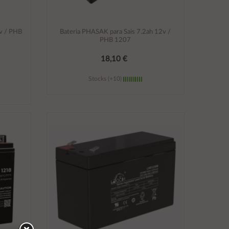
2v / PHB
Bateria PHASAK para Sais 7.2ah 12v /
PHB 1207
18,10 €
Stocks (+10)
Añadir al carrito