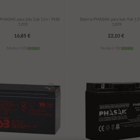
 PHASAK para Sais 5ah 12v / PHB
Bateria PHASAK para Sais 9ah 1
1205
1209
16,85 €
22,10 €
Stocks (+10)
Stocks (+10)
Añadir al carrito
Añadir al carrito