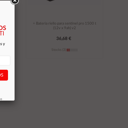
 12v /
÷ Bateria riello para sentinel pro 1500 t
OS
(12v x 9ah) v2
TI
36,68 €
s y
Stocks (3)
Añadir al carrito
OS
so