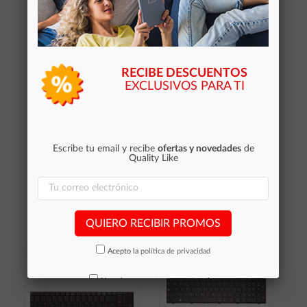
carrito
carrito
RECIBE DESCUENTOS
EXCLUSIVOS PARA TI
Teclado compatible para
Teclado compatible para
portátil ASUS X401
portátil SAMSUNG
Escribe tu email y recibe
ofertas y novedades
de
770z5e retroiluminado
Quality Like
28,40 €
27,30 €
Stocks (4)
Stocks (4)
QUIERO RECIBIR PROMOS
Acepto la
política de privacidad
Añadir al
Añadir al
carrito
carrito
No volver a mostrar mas este aviso