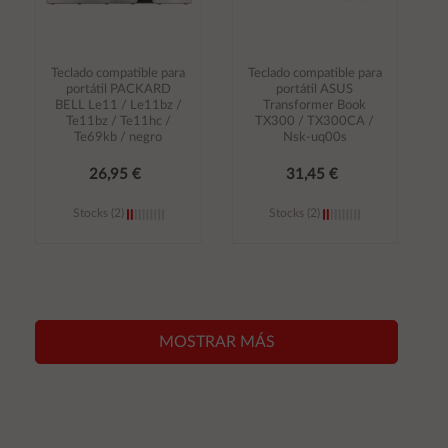
Teclado compatible para
Teclado compatible para
portátil PACKARD
portátil ASUS
BELL Le11 / Le11bz /
Transformer Book
Te11bz / Te11hc /
TX300 / TX300CA /
Te69kb / negro
Nsk-uq00s
26,95 €
31,45 €
Stocks (2)
Stocks (2)
Añadir al
Añadir al
carrito
carrito
MOSTRAR MÁS