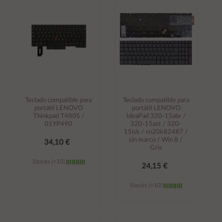
carrito
carrito
Teclado compatible para
Teclado compatible para
portátil LENOVO
portátil LENOVO
Thinkpad T480S /
IdeaPad 320-15abr /
01YP490
320-15ast / 320-
15isk / sn20k82487 /
sin marco / Win 8 /
34,10 €
Gris
Stocks (+10)
24,15 €
Stocks (+10)
Añadir al
Añadir al