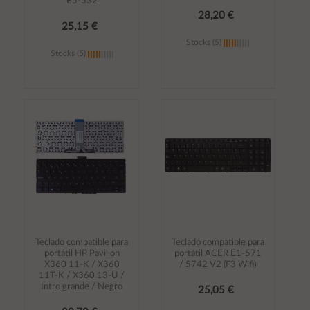
E5-532
28,20 €
25,15 €
Stocks (5)
Stocks (5)
Añadir al
Añadir al
carrito
carrito
Teclado compatible para
Teclado compatible para
portátil HP Pavilion
portátil ACER E1-571
X360 11-K / X360
/ 5742 V2 (F3 Wifi)
11T-K / X360 13-U /
Intro grande / Negro
25,05 €