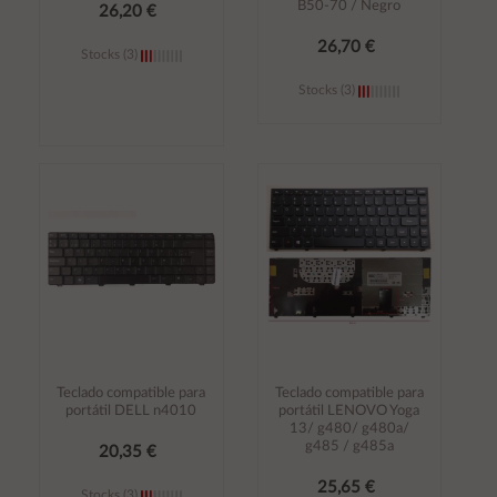
B50-70 / Negro
26,20 €
26,70 €
Stocks (3)
Stocks (3)
Añadir al
Añadir al
carrito
carrito
Teclado compatible para
Teclado compatible para
portátil DELL n4010
portátil LENOVO Yoga
13/ g480/ g480a/
g485 / g485a
20,35 €
25,65 €
Stocks (3)