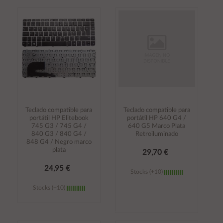
Añadir al
Añadir al
carrito
carrito
Teclado compatible para
Teclado compatible para
portátil HP Elitebook
portátil HP 640 G4 /
745 G3 / 745 G4 /
640 G5 Marco Plata
840 G3 / 840 G4 /
Retroiluminado
848 G4 / Negro marco
plata
29,70 €
24,95 €
Stocks (+10)
Stocks (+10)
Añadir al
Añadir al