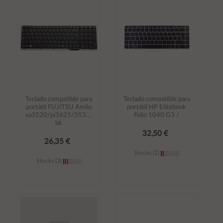
carrito
carrito
Teclado compatible para
Teclado compatible para
portátil FUJITSU Amilo
portátil HP Elitebook
xa3520/pi3625/3530/3670
Folio 1040 G3 /
bk
32,50 €
26,35 €
Stocks (2)
Stocks (3)
Añadir al
Añadir al
carrito
carrito