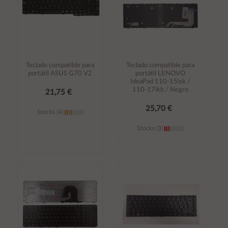
Teclado compatible para
Teclado compatible para
portátil ASUS G70 V2
portátil LENOVO
IdeaPad 110-15isk /
110-17ikb / Negro
21,75 €
25,70 €
Stocks (4)
Stocks (3)
Añadir al
Añadir al
carrito
carrito