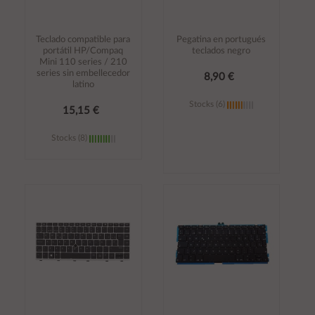
Teclado compatible para
Pegatina en portugués
portátil HP/Compaq
teclados negro
Mini 110 series / 210
series sin embellecedor
8,90 €
latino
Stocks (6)
15,15 €
Stocks (8)
Añadir al
Añadir al
carrito
carrito