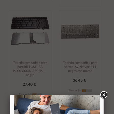
Añadir al
Añadir al
carrito
carrito
Teclado compatible para
Teclado compatible para
portátil TOSHIBA
portátil SONY vpc-s11
l600/l600d/l630/l640/l635/c600d/c640
negro con marco
negro
36,45 €
27,40 €
Stocks (4)
Stocks (4)
Añadir al
Añadir al