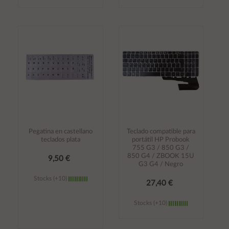
Añadir al
Añadir al
carrito
carrito
Pegatina en castellano
Teclado compatible para
teclados plata
portátil HP Probook
755 G3 / 850 G3 /
850 G4 / ZBOOK 15U
9,50 €
G3 G4 / Negro
Stocks (+10)
27,40 €
Stocks (+10)