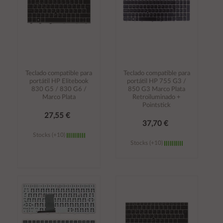
Teclado compatible para
Teclado compatible para
portátil HP Elitebook
portátil HP 755 G3 /
830 G5 / 830 G6 /
850 G3 Marco Plata
Marco Plata
Retroiluminado +
Pointstick
27,55 €
37,70 €
Stocks (+10)
Stocks (+10)
Añadir al
Añadir al
carrito
carrito