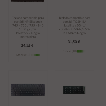
Teclado compatible para
Teclado compatible para
portátil HP Elitebook
portátil TOSHIBA
745 / 750 / 755 / 840
Satellite c50t-b/
/ 850 g2 / Sin
c50dt-b / r50-b / c50-
Poinstick / Negro
b / Marco Negro
marco plata
31,50 €
24,15 €
Stocks (10)
Stocks (10)
Añadir al
Añadir al
carrito
carrito