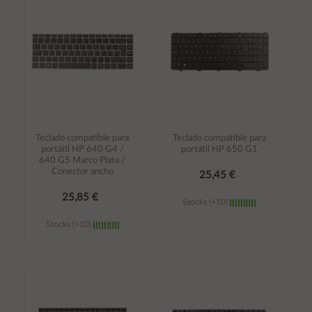
carrito
carrito
Teclado compatible para
Teclado compatible para
portátil HP 640 G4 /
portátil HP 650 G1
640 G5 Marco Plata /
Conector ancho
25,45 €
25,85 €
Stocks (+10)
Stocks (+10)
Añadir al
Añadir al
carrito
carrito