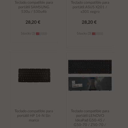
Teclado compatible para
Teclado compatible para
portátil SAMSUNG
portátil ASUS X201 /
530u / 530u4b
x301 negro
28,20 €
28,20 €
Stocks (3)
Stocks (3)
Añadir al
Añadir al
carrito
carrito
Teclado compatible para
Teclado compatible para
portátil HP 14-N Sin
portátil LENOVO
marco
IdeaPad G50-45 /
G50-70 / Z50-70 /