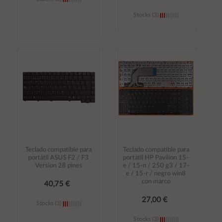
Stocks (3)
Añadir al
Añadir al
carrito
carrito
Teclado compatible para
Teclado compatible para
portátil ASUS F2 / F3
portátil HP Pavilion 15-
Version 28 pines
e / 15-n / 250 g3 / 17-
e / 15-r / negro win8
con marco
40,75 €
27,00 €
Stocks (3)
Stocks (3)