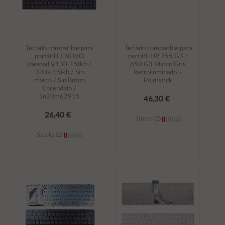
Teclado compatible para
Teclado compatible para
portátil LENOVO
portátil HP 755 G3 /
Ideapad V130-15Ikb /
850 G3 Marco Gris
330s-15ikb / Sin
Retroiluminado +
marco / Sin Boton
Pointstick
Encendido /
Sn20m62915
46,30 €
26,40 €
Stocks (2)
Stocks (2)
Añadir al
Añadir al
carrito
carrito