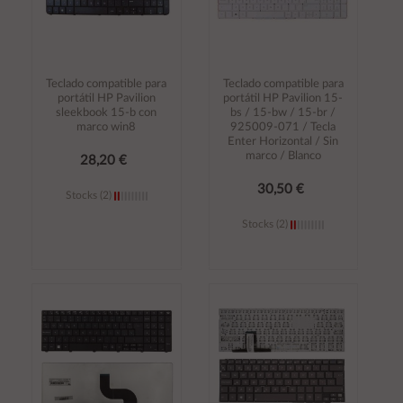
Teclado compatible para
Teclado compatible para
portátil HP Pavilion
portátil HP Pavilion 15-
sleekbook 15-b con
bs / 15-bw / 15-br /
marco win8
925009-071 / Tecla
Enter Horizontal / Sin
marco / Blanco
28,20 €
30,50 €
Stocks (2)
Stocks (2)
Añadir al
Añadir al
carrito
carrito