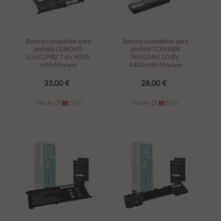
Batería compatible para
Batería compatible para
portátil LENOVO
portátil TOSHIBA
L16C2PB2 7.6v 4000
PA5024U 10.8V
mAh Movano
4400mAh Movano
33,00 €
28,00 €
Stocks (3)
Stocks (3)
Añadir al
Añadir al
carrito
carrito