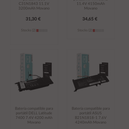
C31N1843 11.1V
11.4V 4150mAh
3200mAh Movano
Movano
31,30 €
34,65 €
Stocks (2)
Stocks (2)
Añadir al
Añadir al
carrito
carrito
Batería compatible para
Batería compatible para
portátil DELL Latitude
portátil ASUS
7400 7.4V 4200 mAh
B21N1818-1 7.6V
Movano
4240mAh Movano