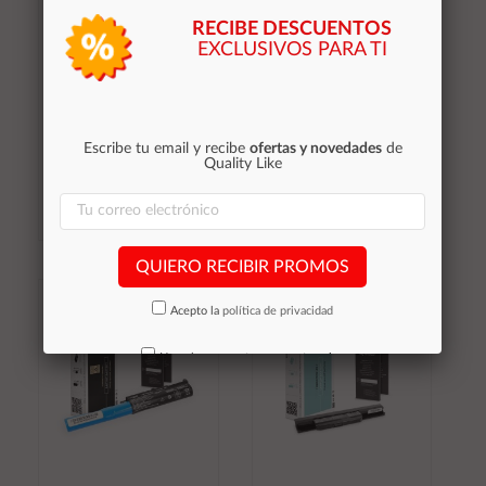
RECIBE DESCUENTOS
EXCLUSIVOS PARA TI
Batería compatible para
Batería compatible para
portátil LENOVO
portátil LENOVO
T480S 11.55V 4650
G480 11.1V
mAh Movano
4400mAh Movano
Escribe tu email y recibe
ofertas y novedades
de
Quality Like
39,65 €
29,65 €
Stocks (3)
Stocks (3)
QUIERO RECIBIR PROMOS
Añadir al
Añadir al
carrito
carrito
Acepto la
política de privacidad
No volver a mostrar mas este aviso