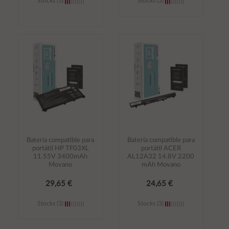
Stocks (3)
Stocks (3)
Añadir al
Añadir al
carrito
carrito
Batería compatible para
Batería compatible para
portátil HP TF03XL
portátil ACER
11.55V 3400mAh
AL12A32 14.8V 2200
Movano
mAh Movano
29,65 €
24,65 €
Stocks (3)
Stocks (3)