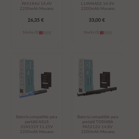
PA5184U 14.4V
L14M4A01 14.4V
2200mAh Movano
2200mAh Movano
26,35 €
33,00 €
Stocks (3)
Stocks (3)
Añadir al
Añadir al
carrito
carrito
Batería compatible para
Batería compatible para
portátil ASUS
portátil TOSHIBA
31N1519 11.25V
PA5212U 14.8V
2200mAh Movano
2200mAh Movano