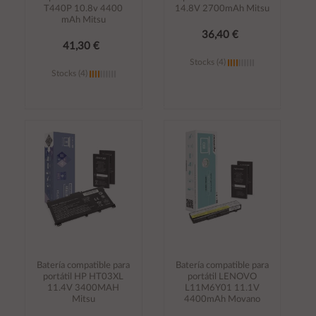
T440P 10.8v 4400
14.8V 2700mAh Mitsu
mAh Mitsu
36,40 €
41,30 €
Stocks (4)
Stocks (4)
Añadir al
Añadir al
carrito
carrito
Batería compatible para
Batería compatible para
portátil HP HT03XL
portátil LENOVO
11.4V 3400MAH
L11M6Y01 11.1V
Mitsu
4400mAh Movano