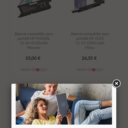
Batería compatible para
Batería compatible para
portátil HP PG03XL
portátil HP JC03
11.4V 4150mAh
11.1V 2200 mAh
Movano
Mitsu
33,00 €
26,35 €
Stocks (3)
Stocks (3)
Añadir al
Añadir al
carrito
carrito