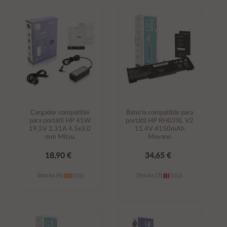
Añadir al
Añadir al
carrito
carrito
Cargador compatible
Batería compatible para
para portátil HP 45W
portátil HP RH03XL V2
19.5V 2.31A 4.5x3.0
11.4V 4150mAh
mm Mitsu
Movano
18,90 €
34,65 €
Stocks (4)
Stocks (3)
Añadir al
Añadir al
carrito
carrito