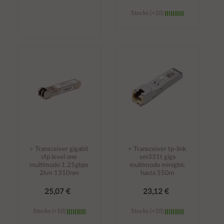
Stocks (+10)
Añadir al
Añadir al
carrito
carrito
÷ Transceiver gigabit
÷ Transceiver tp-link
sfp level one
sm331t giga
multimodo 1.25gbps
multimodo minigbic
2km 1310nm
hasta 550m
25,07 €
23,12 €
Stocks (+10)
Stocks (+10)