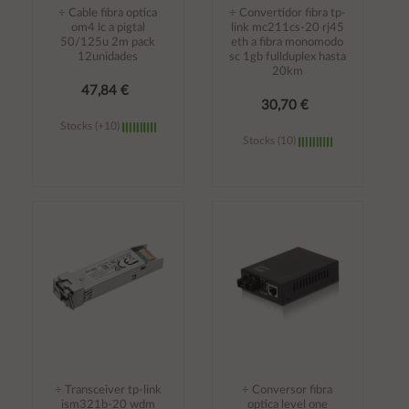
÷ Cable fibra optica
÷ Convertidor fibra tp-
om4 lc a pigtal
link mc211cs-20 rj45
50/125u 2m pack
eth a fibra monomodo
12unidades
sc 1gb fullduplex hasta
20km
47,84 €
30,70 €
Stocks (+10)
Stocks (10)
Añadir al
Añadir al
carrito
carrito
÷ Transceiver tp-link
÷ Conversor fibra
ism321b-20 wdm
optica level one