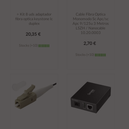
÷ Kit 8 uds adaptador
Cable Fibra Optica
fibra optica keystone lc
Monomodo Sc Apc/sc
duplex
Apc 9/125u 3 Metros
LSZH / Nanocable
10.20.0003
20,35 €
2,70 €
Stocks (+10)
Stocks (+10)
Añadir al
Añadir al
carrito
carrito