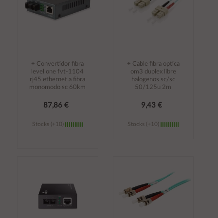
÷ Convertidor fibra
÷ Cable fibra optica
level one fvt-1104
om3 duplex libre
rj45 ethernet a fibra
halogenos sc/sc
monomodo sc 60km
50/125u 2m
87,86 €
9,43 €
Stocks (+10)
Stocks (+10)
Añadir al
Añadir al
carrito
carrito