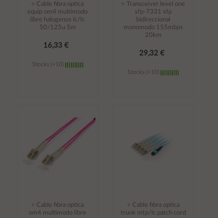
÷ Cable fibra optica
÷ Transceiver level one
equip om4 multimodo
sfp-7331 sfp
libre halogenos lc/lc
bidireccional
50/125u 5m
monomodo 155mbps
20km
16,33 €
29,32 €
Stocks (+10)
Stocks (+10)
Añadir al
Añadir al
carrito
carrito
÷ Cable fibra optica
÷ Cable fibra optica
om4 multimodo libre
trunk mtp/lc patch cord