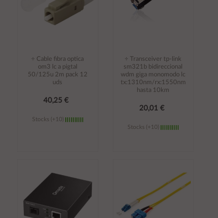
÷ Cable fibra optica
÷ Transceiver tp-link
om3 lc a pigtal
sm321b bidireccional
50/125u 2m pack 12
wdm giga monomodo lc
uds
tx:1310nm/rx:1550nm
hasta 10km
40,25 €
20,01 €
Stocks (+10)
Stocks (+10)
Añadir al
Añadir al
carrito
carrito