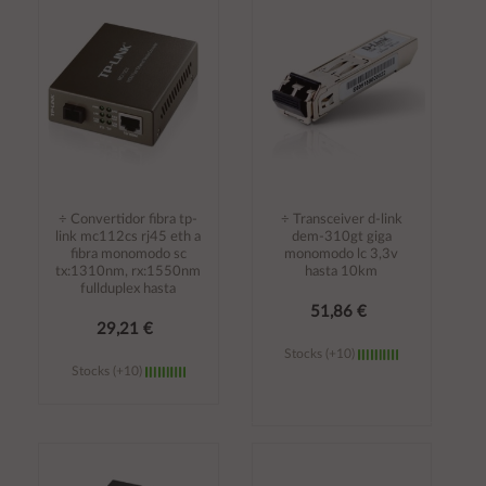
carrito
carrito
÷ Convertidor fibra tp-
÷ Transceiver d-link
link mc112cs rj45 eth a
dem-310gt giga
fibra monomodo sc
monomodo lc 3,3v
tx:1310nm, rx:1550nm
hasta 10km
fullduplex hasta
51,86 €
29,21 €
Stocks (+10)
Stocks (+10)
Añadir al
Añadir al
carrito
carrito