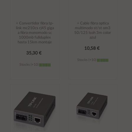
÷ Convertidor fibra tp-
÷ Cable fibra optica
link mc210cs rj45 giga
multimodo st/st om3
a fibra monomodo sc
50/125 lsoh 3m color
1000mb fullduplex
azul
hasta 15km montaje
10,58 €
35,30 €
Stocks (+10)
Stocks (+10)
Añadir al
Añadir al
carrito
carrito