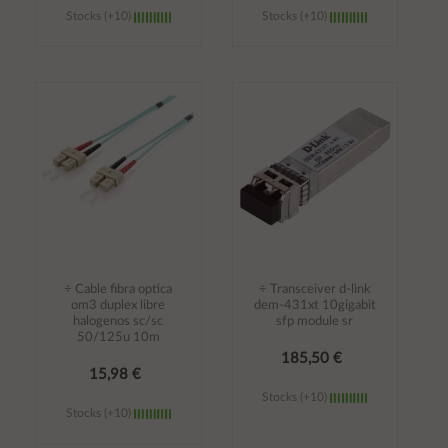
Stocks (+10)
Stocks (+10)
Añadir al
Añadir al
carrito
carrito
÷ Cable fibra optica
÷ Transceiver d-link
om3 duplex libre
dem-431xt 10gigabit
halogenos sc/sc
sfp module sr
50/125u 10m
185,50 €
15,98 €
Stocks (+10)
Stocks (+10)