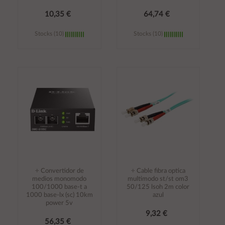
10,35 €
64,74 €
Stocks (10)
Stocks (10)
Añadir al
Añadir al
carrito
carrito
÷ Convertidor de
÷ Cable fibra optica
medios monomodo
multimodo st/st om3
100/1000 base-t a
50/125 lsoh 2m color
1000 base-lx (sc) 10km
azul
power 5v
9,32 €
56,35 €