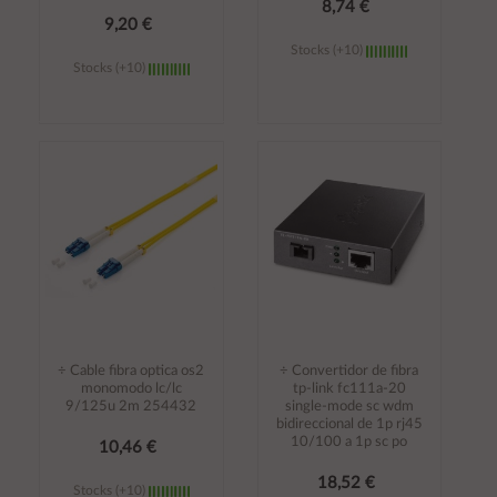
8,74 €
9,20 €
Stocks (+10)
Stocks (+10)
Añadir al
Añadir al
carrito
carrito
÷ Cable fibra optica os2
÷ Convertidor de fibra
monomodo lc/lc
tp-link fc111a-20
9/125u 2m 254432
single-mode sc wdm
bidireccional de 1p rj45
10/100 a 1p sc po
10,46 €
18,52 €
Stocks (+10)