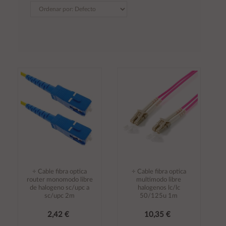
÷ Cable fibra optica
÷ Cable fibra optica
router monomodo libre
multimodo libre
de halogeno sc/upc a
halogenos lc/lc
sc/upc 2m
50/125u 1m
2,42 €
10,35 €