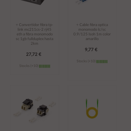
÷ Convertidor fibra tp-
÷ Cable fibra optica
link mc211cs-2 rj45
monomodo lc/sc
eth a fibra monomodo
0.9/125 lsoh 1m color
sc 1gb fullduplex hasta
amarillo
2km
9,77 €
27,72 €
Stocks (+10)
Stocks (+10)
Añadir al
Añadir al
carrito
carrito