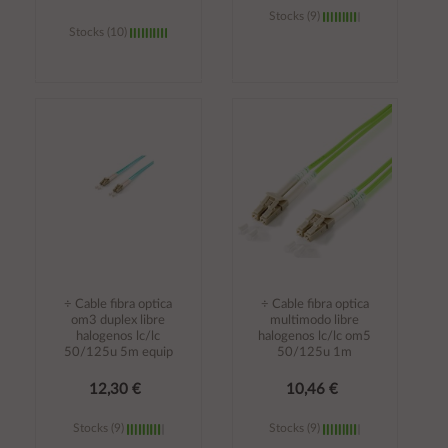
Stocks (9)
Stocks (10)
Añadir al
Añadir al
carrito
carrito
÷ Cable fibra optica
÷ Cable fibra optica
om3 duplex libre
multimodo libre
halogenos lc/lc
halogenos lc/lc om5
50/125u 5m equip
50/125u 1m
12,30 €
10,46 €
Stocks (9)
Stocks (9)