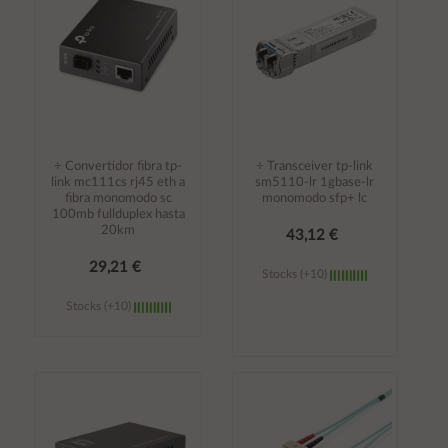
÷ Convertidor fibra tp-
÷ Transceiver tp-link
link mc111cs rj45 eth a
sm5110-lr 1gbase-lr
fibra monomodo sc
monomodo sfp+ lc
100mb fullduplex hasta
20km
43,12 €
29,21 €
Stocks (+10)
Stocks (+10)
Añadir al
Añadir al
carrito
carrito