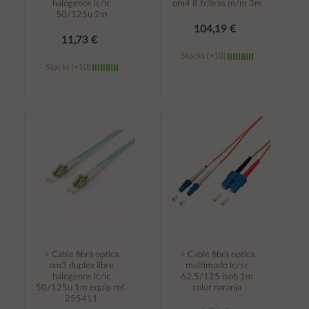
halogenos lc/lc
om4 8 fribras m/m 3m
50/125u 2m
104,19 €
11,73 €
Stocks (+10)
Stocks (+10)
Añadir al
Añadir al
carrito
carrito
÷ Cable fibra optica
÷ Cable fibra optica
om3 duplex libre
multimodo lc/sc
halogenos lc/lc
62,5/125 lsoh 1m
50/125u 1m equip ref.
color naranja
255411