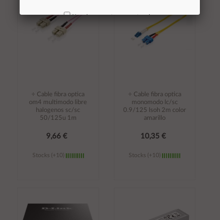
carrito
carrito
No volver a mostrar mas este aviso
÷ Cable fibra optica
÷ Cable fibra optica
om4 multimodo libre
monomodo lc/sc
halogenos sc/sc
0.9/125 lsoh 2m color
50/125u 1m
amarillo
9,66 €
10,35 €
Stocks (+10)
Stocks (+10)
Añadir al
Añadir al
carrito
carrito