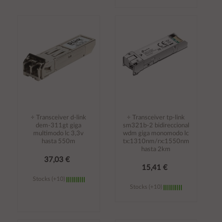
Añadir al
Añadir al
carrito
carrito
÷ Transceiver d-link
÷ Transceiver tp-link
dem-311gt giga
sm321b-2 bidireccional
multimodo lc 3,3v
wdm giga monomodo lc
hasta 550m
tx:1310nm/rx:1550nm
hasta 2km
37,03 €
15,41 €
Stocks (+10)
Stocks (+10)
Añadir al
Añadir al