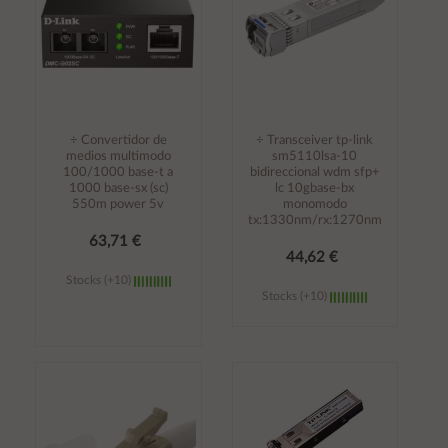
÷ Convertidor de
÷ Transceiver tp-link
medios multimodo
sm5110lsa-10
100/1000 base-t a
bidireccional wdm sfp+
1000 base-sx (sc)
lc 10gbase-bx
550m power 5v
monomodo
tx:1330nm/rx:1270nm
63,71 €
44,62 €
Stocks (+10)
Stocks (+10)
Añadir al
Añadir al
carrito
carrito