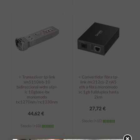
Añadir al
Añadir al
carrito
carrito
÷ Transceiver tp-link
÷ Convertidor fibra tp-
sm5110lsb-10
link mc212cs-2 rj45
bidireccional wdm sfp+
eth a fibra monomodo
lc 10gbase-bx
sc 1gb fullduplex hasta
monomodo
2km
tx:1270nm/rx:1330nm
27,72 €
44,62 €
Stocks (+10)
Stocks (+10)