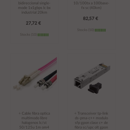
bidireccional single-
10/100tx a 100base-
mode 1x1gbps lc bx
fx sc (40km)
industrial 20km
82,57 €
27,72 €
Stocks (10)
Stocks (10)
Añadir al
Añadir al
carrito
carrito
÷ Cable fibra optica
÷ Transceiver tp-link
multimodo libre
ds-pma-c++ modulo
halogenos lc/st
sfp gpon clase c+ de
50/125u 1m om4
fibra sc/upc olt gpon