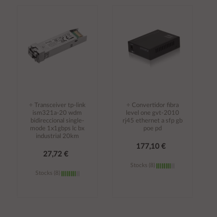
Añadir al
Añadir al
carrito
carrito
÷ Transceiver tp-link
÷ Convertidor fibra
ism321a-20 wdm
level one gvt-2010
bidireccional single-
rj45 ethernet a sfp gb
mode 1x1gbps lc bx
poe pd
industrial 20km
177,10 €
27,72 €
Stocks (8)
Stocks (8)
Añadir al
Añadir al