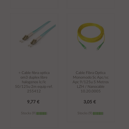
Añadir al
Añadir al
carrito
carrito
÷ Cable fibra optica
Cable Fibra Optica
om3 duplex libre
Monomodo Sc Apc/sc
halogenos lc/lc
Apc 9/125u 5 Metros
50/125u 2m equip ref.
LZH / Nanocable
255412
10.20.0005
9,77 €
3,05 €
Stocks (9)
Stocks (9)