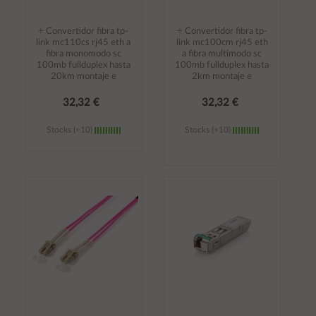
÷ Convertidor fibra tp-
÷ Convertidor fibra tp-
link mc110cs rj45 eth a
link mc100cm rj45 eth
fibra monomodo sc
a fibra multimodo sc
100mb fullduplex hasta
100mb fullduplex hasta
20km montaje e
2km montaje e
32,32 €
32,32 €
Stocks (+10)
Stocks (+10)
Añadir al
Añadir al
carrito
carrito