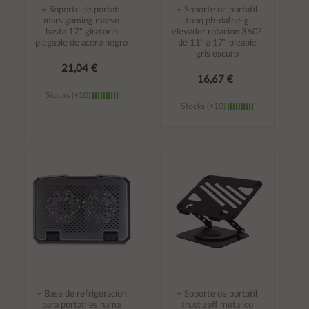
÷ Soporte de portatil
÷ Soporte de portatil
mars gaming marsn
tooq ph-dafne-g
hasta 17" giratorio
elevador rotacion 360?
plegable de acero negro
de 11" a 17" pleable
gris oscuro
21,04 €
16,67 €
Stocks (+10)
Stocks (+10)
Añadir al
Añadir al
carrito
carrito
÷ Base de refrigeracion
÷ Soporte de portatil
para portatiles hama
trust zeff metalico