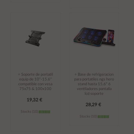
Añadir al
Añadir al
carrito
carrito
÷ Soporte de portatil
÷ Base de refrigeracion
equip de 10"-15.6"
para portatiles ngs hero
compatible con vesa
stand hasta 15,6" 6
75x75 & 100x100
ventiladores pantalla
lcd soporte
19,32 €
28,29 €
Stocks (10)
Stocks (10)