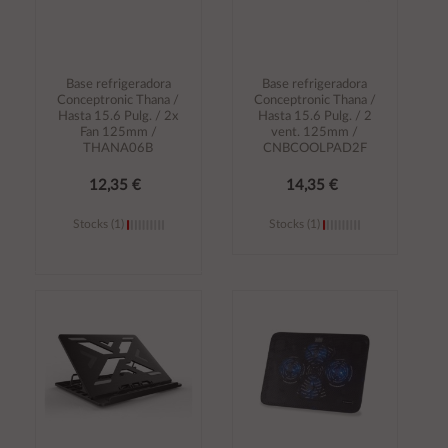
Base refrigeradora
Base refrigeradora
Conceptronic Thana /
Conceptronic Thana /
Hasta 15.6 Pulg. / 2x
Hasta 15.6 Pulg. / 2
Fan 125mm /
vent. 125mm /
THANA06B
CNBCOOLPAD2F
12,35 €
14,35 €
Stocks (1)
Stocks (1)
Añadir al
Añadir al
carrito
carrito