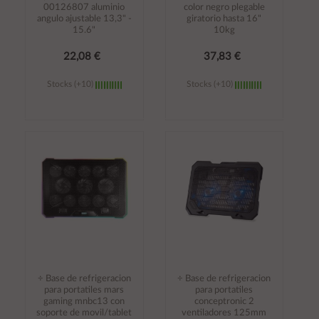
00126807 aluminio
color negro plegable
angulo ajustable 13,3" -
giratorio hasta 16"
15.6"
10kg
22,08 €
37,83 €
Stocks (+10)
Stocks (+10)
Añadir al
Añadir al
carrito
carrito
÷ Base de refrigeracion
÷ Base de refrigeracion
para portatiles mars
para portatiles
gaming mnbc13 con
conceptronic 2
soporte de movil/tablet
ventiladores 125mm