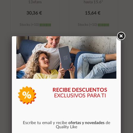
13xfans
hasta 15.6"
30,36 €
15,64 €
Stocks (+10)
Stocks (+10)
Añadir al
Añadir al
carrito
carrito
RECIBE DESCUENTOS
EXCLUSIVOS PARA TI
÷ Base de refrigeracion
÷ Base de refrigeracion
para portatiles trust
para portatiles mars
con 2 ventiladores y
gaming mnbc13w con
leds azul hasta 17.3"
soporte de movil/tablet
Escribe tu email y recibe
ofertas y novedades
de
20104*
13xfans black
Quality Like