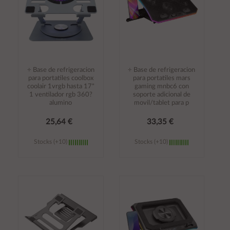
÷ Base de refrigeracion
÷ Base de refrigeracion
para portatiles coolbox
para portatiles mars
coolair 1vrgb hasta 17"
gaming mnbc6 con
1 ventilador rgb 360?
soporte adicional de
alumino
movil/tablet para p
25,64 €
33,35 €
Stocks (+10)
Stocks (+10)
Añadir al
Añadir al
carrito
carrito