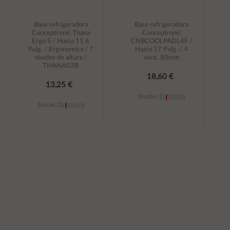
Base refrigeradora
Base refrigeradora
Conceptronic Thana
Conceptronic
Ergo S / Hasta 15.6
CNBCOOLPADL4F /
Pulg. / Ergonomica / 7
Hasta 17 Pulg. / 4
niveles de altura /
vent. 80mm
THANA03B
18,60 €
13,25 €
Stocks (1)
Stocks (1)
Añadir al
Añadir al
carrito
carrito