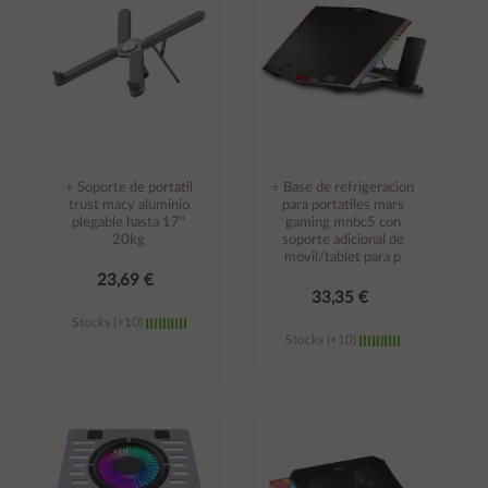
÷ Soporte de portatil
÷ Base de refrigeracion
trust macy aluminio
para portatiles mars
plegable hasta 17"
gaming mnbc5 con
20kg
soporte adicional de
movil/tablet para p
23,69 €
33,35 €
Stocks (+10)
Stocks (+10)
Añadir al
Añadir al
carrito
carrito