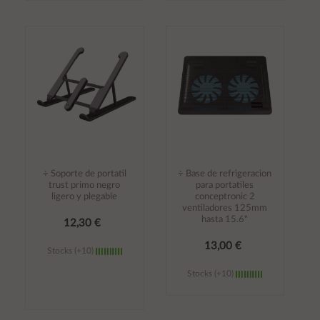
Añadir al
Añadir al
carrito
carrito
÷ Soporte de portatil
÷ Base de refrigeracion
trust primo negro
para portatiles
ligero y plegable
conceptronic 2
ventiladores 125mm
hasta 15.6"
12,30 €
13,00 €
Stocks (+10)
Stocks (+10)