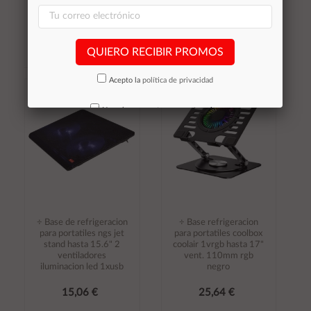
37,83 €
30,36 €
Stocks (+10)
Stocks (+10)
QUIERO RECIBIR PROMOS
Añadir al
Añadir al
Acepto la
política de privacidad
carrito
carrito
No volver a mostrar mas este aviso
÷ Base de refrigeracion
÷ Base refrigeracion
para portatiles ngs jet
para portatiles coolbox
stand hasta 15.6" 2
coolair 1vrgb hasta 17"
ventiladores
vent. 110mm rgb
iluminacion led 1xusb
negro
15,06 €
25,64 €