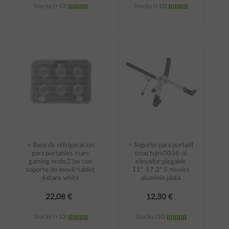
Stocks (+10)
Stocks (+10)
Añadir al
Añadir al
carrito
carrito
÷ Base de refrigeracion
÷ Soporte para portatil
para portatiles mars
tooq tqlrs0036-al
gaming mnbc23w con
elevador plegable
soporte de movil/tablet
11"-17.3" 5 niveles
6xfans white
aluminio plata
22,08 €
12,30 €
Stocks (+10)
Stocks (10)