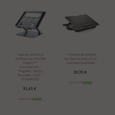
Añadir al
Añadir al
carrito
carrito
Soporte universal
÷ Soporte de portatil
aluminio para Portatil
ngs lapnest hasta 15,6"
Hasta 17"
con base acolchada
Conceptronic /
Plegable / Altura
20,70 €
Ajustable / Gris /
THANA10G
Stocks (9)
31,45 €
Stocks (9)