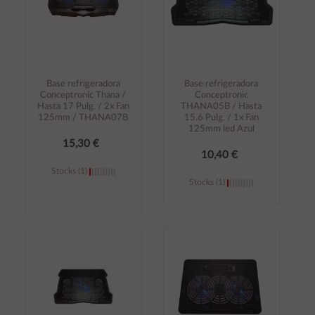
Base refrigeradora
Base refrigeradora
Conceptronic Thana /
Conceptronic
Hasta 17 Pulg. / 2x Fan
THANA05B / Hasta
125mm / THANA07B
15.6 Pulg. / 1x Fan
125mm led Azul
15,30 €
10,40 €
Stocks (1)
Stocks (1)
Añadir al
Añadir al
carrito
carrito