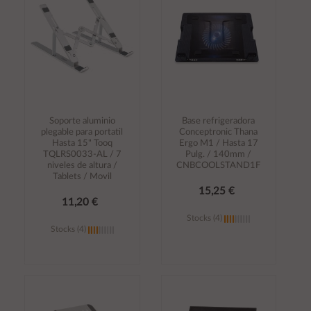
Soporte aluminio
Base refrigeradora
plegable para portatil
Conceptronic Thana
Hasta 15" Tooq
Ergo M1 / Hasta 17
TQLRS0033-AL / 7
Pulg. / 140mm /
niveles de altura /
CNBCOOLSTAND1F
Tablets / Movil
15,25 €
11,20 €
Stocks (4)
Stocks (4)
Añadir al
Añadir al
carrito
carrito