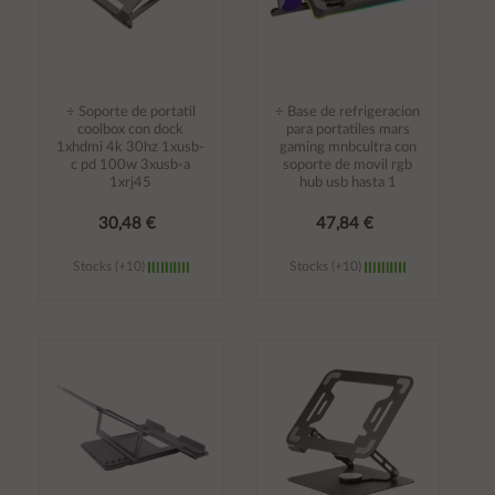
÷ Soporte de portatil
÷ Base de refrigeracion
coolbox con dock
para portatiles mars
1xhdmi 4k 30hz 1xusb-
gaming mnbcultra con
c pd 100w 3xusb-a
soporte de movil rgb
1xrj45
hub usb hasta 1
30,48 €
47,84 €
Stocks (+10)
Stocks (+10)
Añadir al
Añadir al
carrito
carrito