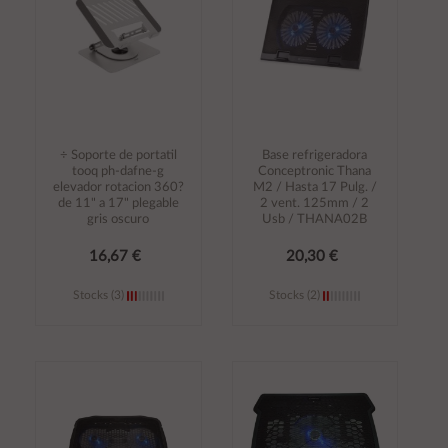
÷ Soporte de portatil
Base refrigeradora
tooq ph-dafne-g
Conceptronic Thana
elevador rotacion 360?
M2 / Hasta 17 Pulg. /
de 11" a 17" plegable
2 vent. 125mm / 2
gris oscuro
Usb / THANA02B
16,67 €
20,30 €
Stocks (3)
Stocks (2)
Añadir al
Añadir al
carrito
carrito