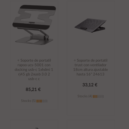
Añadir al
Añadir al
carrito
carrito
÷ Soporte de portatil
÷ Soporte de portatil
rapoo ucs-5001 con
trust con ventilador
docking usb-c 1xhdmi 1
18cm altura ajustable
rj45 gb 2xusb 3.0 2
hasta 16" 24613
usb-c c
33,12 €
85,21 €
Stocks (4)
Stocks (5)
Añadir al
Añadir al
carrito
carrito