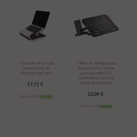
Añadir al
Añadir al
carrito
carrito
÷ Soporte de portatil
÷ Base de refrigeracion
conceptronic de
para portatiles maras
aluminio color gris
gaming mnbc23 6
ventiladores led azul
stand de 6 posicio
17,71 €
22,08 €
Stocks (+10)
Stocks (+10)
Añadir al
Añadir al
carrito
carrito