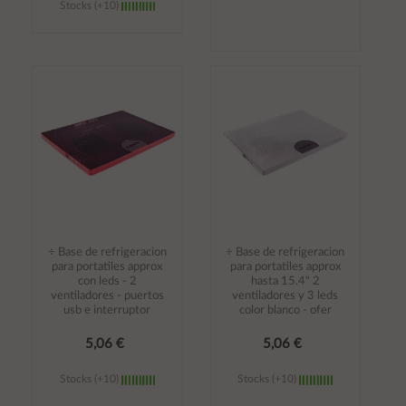
Stocks (+10)
Añadir al
Añadir al
carrito
carrito
÷ Base de refrigeracion
÷ Base de refrigeracion
para portatiles approx
para portatiles approx
con leds - 2
hasta 15.4" 2
ventiladores - puertos
ventiladores y 3 leds
usb e interruptor
color blanco - ofer
5,06 €
5,06 €
Stocks (+10)
Stocks (+10)