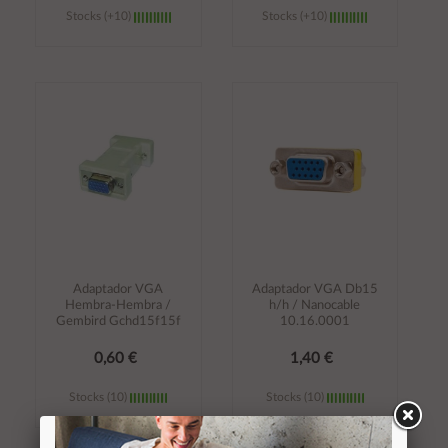
Stocks (+10)
Stocks (+10)
Añadir al
Añadir al
carrito
carrito
Adaptador VGA
Adaptador VGA Db15
Hembra-Hembra /
h/h / Nanocable
Gembird Gchd15f15f
10.16.0001
0,60 €
1,40 €
Stocks (10)
Stocks (10)