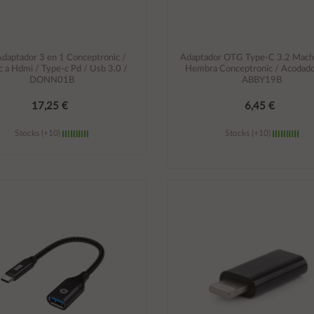
daptador 3 en 1 Conceptronic /
Adaptador OTG Type-C 3.2 Mach
c a Hdmi / Type-c Pd / Usb 3.0 /
Hembra Conceptronic / Acodado
DONN01B
ABBY19B
17,25 €
6,45 €
Stocks (+10)
Stocks (+10)
Añadir al carrito
Añadir al carrito