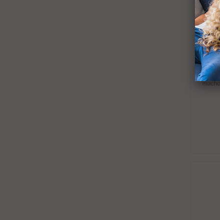
Adapt
macho