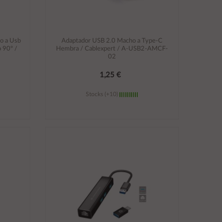
o a Usb
Adaptador USB 2.0 Macho a Type-C
 90º /
Hembra / Cablexpert / A-USB2-AMCF-
02
1,25 €
Stocks (+10)
Añadir al carrito