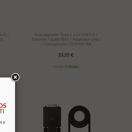
pe-C /
Hub adaptador Type-C a 3x USB 3.0 +
01
Ethernet Gigabit Rj45 / Adaptador Usb-c
/ Conceptronic / DONN07BA
33,35 €
Stocks (8)
Añadir al carrito
OS
TI
s y