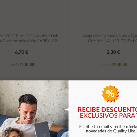
dor OTG Type-C 3.2 Macho a Usb
Adaptador Lightning 8 pin a Ty
a Conceptronic Abby / ABBY18B
Gembird / A-USB-CF8PM-
6,70 €
2,30 €
Stocks (9)
Stocks (8)
Añadir al carrito
Añadir al carrito
RECIBE DESCUENT
EXCLUSIVOS PARA 
Escribe tu email y recibe
oferta
novedades
de Quality Like