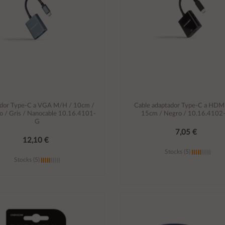
dor Type-C a VGA M/H / 10cm /
Cable adaptador Type-C a HDM
o / Gris / Nanocable 10.16.4101-
15cm / Negro / 10.16.4102
G
7,05 €
12,10 €
Stocks (5)
Stocks (5)
Añadir al carrito
Añadir al carrito