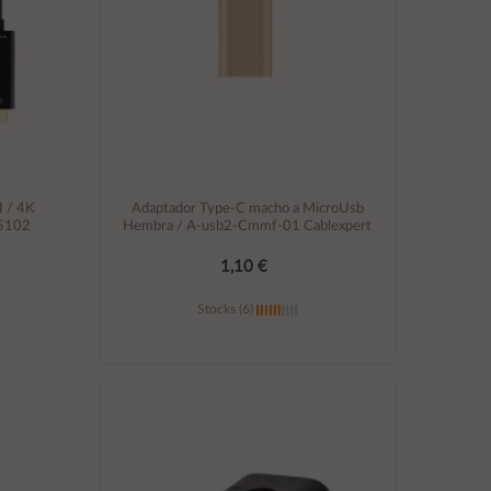
I / 4K
Adaptador Type-C macho a MicroUsb
.5102
Hembra / A-usb2-Cmmf-01 Cablexpert
1,10 €
Stocks (6)
Añadir al carrito