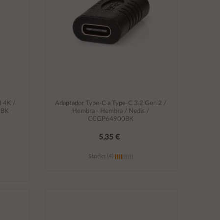
I 4K /
Adaptador Type-C a Type-C 3.2 Gen 2 /
-BK
Hembra - Hembra / Nedis /
CCGP64900BK
5,35 €
Stocks (4)
Añadir al carrito